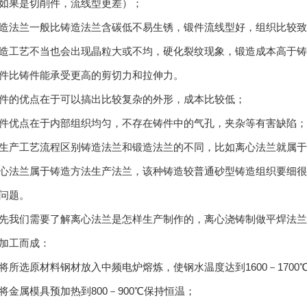
如果是切削件，流线型更差）；
造法兰一般比铸造法兰含碳低不易生锈，锻件流线型好，组织比较致
造工艺不当也会出现晶粒大或不均，硬化裂纹现象，锻造成本高于铸
件比铸件能承受更高的剪切力和拉伸力。
件的优点在于可以搞出比较复杂的外形，成本比较低；
件优点在于内部组织均匀，不存在铸件中的气孔，夹杂等有害缺陷；
生产工艺流程区别铸造法兰和锻造法兰的不同，比如离心法兰就属
心法兰属于铸造方法生产法兰，该种铸造较普通砂型铸造组织要细很
问题。
先我们需要了解离心法兰是怎样生产制作的，离心浇铸制做平焊法兰
加工而成：
将所选原材料钢材放入中频电炉熔炼，使钢水温度达到1600－1700
将金属模具预加热到800－900℃保持恒温；