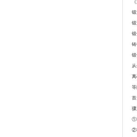
（
锻
锻
锻
铸
锻
从
离
等
首
骤
①
②