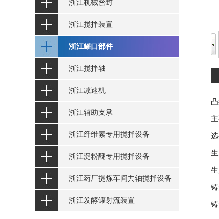
浙江机械密封
浙江搅拌装置
浙江罐口部件
浙江搅拌轴
浙江减速机
凸
浙江辅助支承
主
浙江纤维素专用搅拌设备
选
生
浙江淀粉醚专用搅拌设备
生
浙江药厂提炼车间共轴搅拌设备
铸
浙江发酵罐射流装置
铸