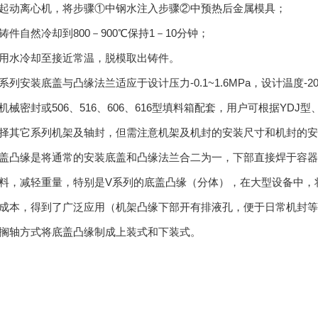
起动离心机，将步骤①中钢水注入步骤②中预热后金属模具；
铸件自然冷却到800－900℃保持1－10分钟；
用水冷却至接近常温，脱模取出铸件。
系列安装底盖与凸缘法兰适应于设计压力-0.1~1.6MPa，设计温度-20℃
机械密封或506、516、606、616型填料箱配套，用户可根据YD
择其它系列机架及轴封，但需注意机架及机封的安装尺寸和机封的安
盖凸缘是将通常的安装底盖和凸缘法兰合二为一，下部直接焊于容器
料，减轻重量，特别是V系列的底盖凸缘（分体），在大型设备中，
成本，得到了广泛应用（机架凸缘下部开有排液孔，便于日常机封等
搁轴方式将底盖凸缘制成上装式和下装式。