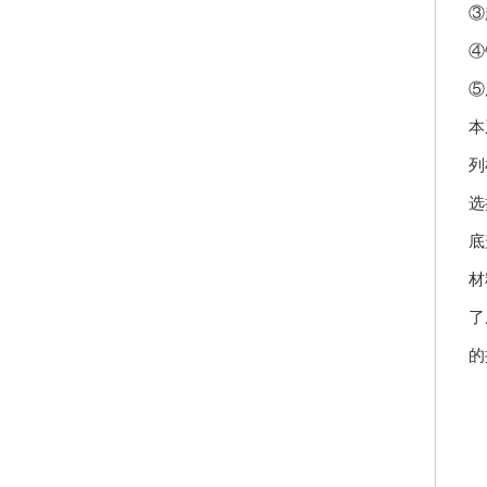
③
④
⑤
本
列
选
底
材
了
的