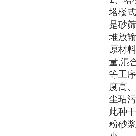
塔楼式
是砂
堆放输
原材料
量,混
等工序
度高、
尘玷
此种
粉砂浆